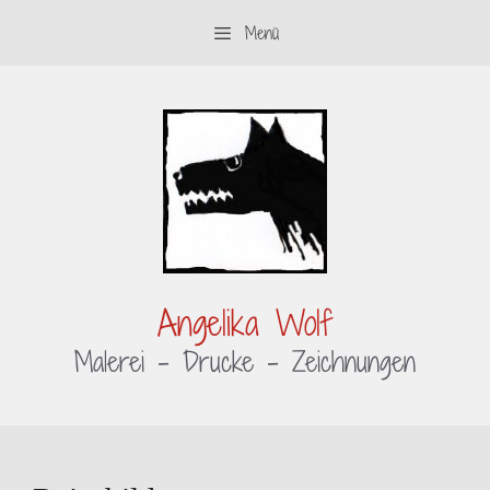
Zum
Menü
Inhalt
springen
Angelika Wolf
Malerei – Drucke – Zeichnungen