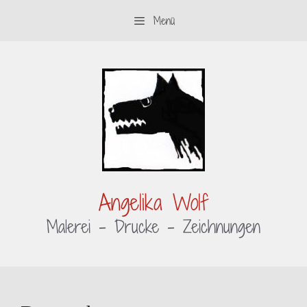
Zum
Menü
Inhalt
springen
Angelika Wolf
Malerei – Drucke – Zeichnungen