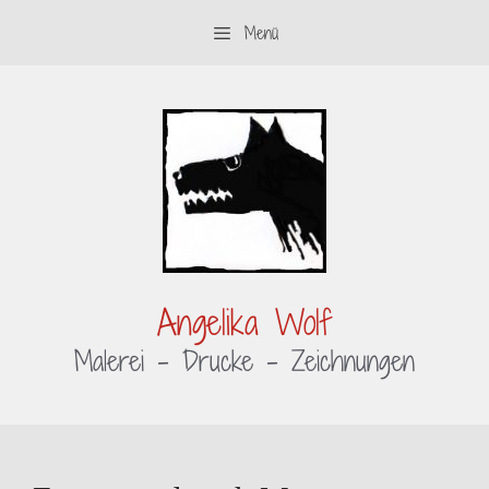
Zum
Menü
Inhalt
springen
Angelika Wolf
Malerei – Drucke – Zeichnungen