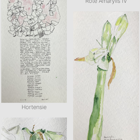
Rote Amarylis IV
Hortensie