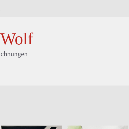
a
 Wolf
ichnungen