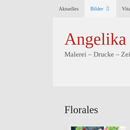
Zum
Aktuelles
Bilder
Vit
Inhalt
springen
Angelika
Malerei – Drucke – Ze
Florales